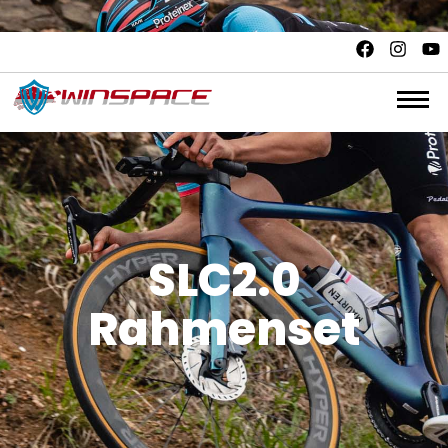
Quality and safety.
Unbeatable value. Fair price
SLC2.0
Rahmenset