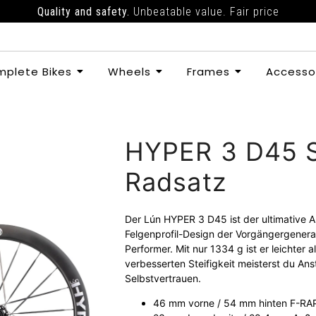
Quality and safety.
Unbeatable value. Fair price
plete Bikes
Wheels
Frames
Accesso
HYPER 3 D45 
Radsatz
Der Lún HYPER 3 D45 ist der ultimative A
Felgenprofil-Design der Vorgängergenerati
Performer. Mit nur 1334 g ist er leichter
verbesserten Steifigkeit meisterst du Ans
Selbstvertrauen.
46 mm vorne / 54 mm hinten F-RAP