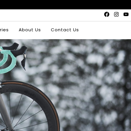
ries
About Us
Contact Us