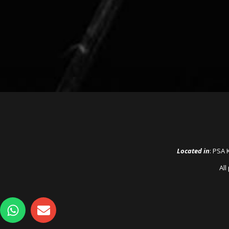
Located in
: PSA 
All