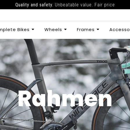
Quality and safety.
Unbeatable value. Fair price
plete Bikes
Wheels
Frames
Accesso
Rahmen