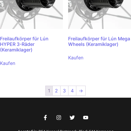
Freilaufkörper für Lún
Freilaufkörper für Lún Mega
HYPER 3-Räder
Wheels (Keramiklager)
(Keramiklager)
Kaufen
Kaufen
1
2
3
4
→