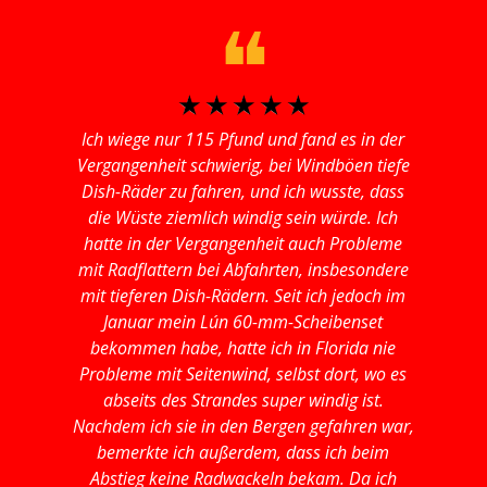
❝
☆
☆
☆
☆
☆
n
Ich wiege nur 115 Pfund und fand es in der
I
von
Vergangenheit schwierig, bei Windböen tiefe
zu
t
Dish-Räder zu fahren, und ich wusste, dass
a
die Wüste ziemlich windig sein würde. Ich
hatte in der Vergangenheit auch Probleme
mit Radflattern bei Abfahrten, insbesondere
mit tieferen Dish-Rädern. Seit ich jedoch im
Januar mein Lún 60-mm-Scheibenset
bekommen habe, hatte ich in Florida nie
Probleme mit Seitenwind, selbst dort, wo es
abseits des Strandes super windig ist.
Nachdem ich sie in den Bergen gefahren war,
bemerkte ich außerdem, dass ich beim
Abstieg keine Radwackeln bekam. Da ich